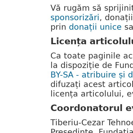
Vă rugăm să sprijini
sponsorizări
, donați
prin
donații unice
sa
Licența articolul
Ca toate paginile ace
la dispoziție de Fu
BY-SA - atribuire și d
difuzați acest artico
licența articolului, 
Coordonatorul e
Tiberiu-Cezar Tehno
Președinte, Fundați