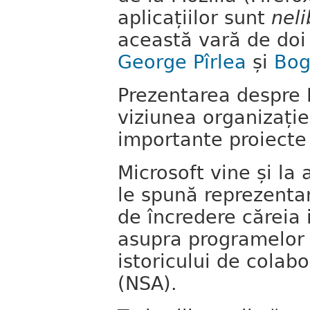
aplicațiilor sunt
neli
această vară de doi 
George Pîrlea
și
Bog
Prezentarea despre 
viziunea organizației
importante proiect
Microsoft vine și la
le spună reprezentan
de încredere căreia 
asupra programelor și
istoricului de colab
(NSA).