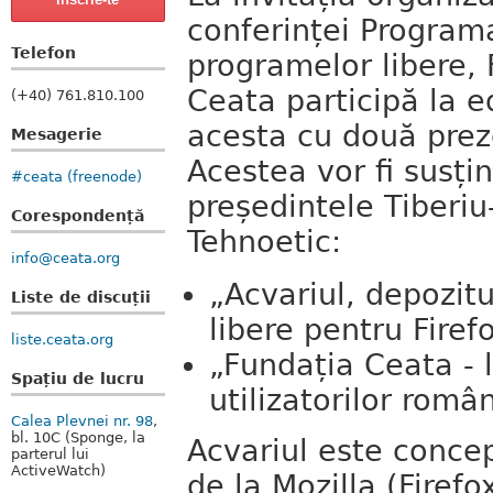
conferinței Program
Telefon
programelor libere,
Ceata participă la e
(+40) 761.810.100
acesta cu două prez
Mesagerie
Acestea vor fi susți
#ceata (freenode)
președintele Tiberiu
Corespondență
Tehnoetic:
info@ceata.org
„Acvariul, depozitu
Liste de discuții
libere pentru Firef
liste.ceata.org
„Fundația Ceata - 
Spațiu de lucru
utilizatorilor româ
Calea Plevnei nr. 98
,
bl. 10C (Sponge, la
Acvariul este concep
parterul lui
ActiveWatch)
de la Mozilla (Firef