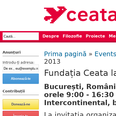
Despre
Filozofie
Proiecte
Me
Anunțuri
Prima pagină
»
Event
2013
Introdu-ți adresa:
Fundația Ceata 
București, România
Contribuții
orele 9:00 - 16:30
Intercontinental, 
La invitația organiza