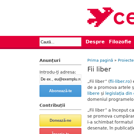
Despre
Filozofie
Anunțuri
Prima pagină
»
Proiecte
Fii liber
Introdu-ți adresa:
„Fii liber” (
fii-liber.ro
)
de a promova artele și
libere
și
legislația di
domeniul programelor l
Contribuții
„Fii liber” a început 
se promova cumpărarea
i-a schimbat formatul lu
desenate, în publicați