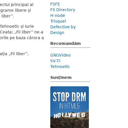
FSFE
ectul principal al
FS Directory
ograme libere și
H-node
 liber”.
Trisquel
Tehnoetic și Iurie
Defective by
eata; „Fii liber” ne-a
Design
lorile pe baza cărora a
Recomandăm
ia „Fii liber”,
GNUVideo
SV-TI
Tehnoetic
Susținem