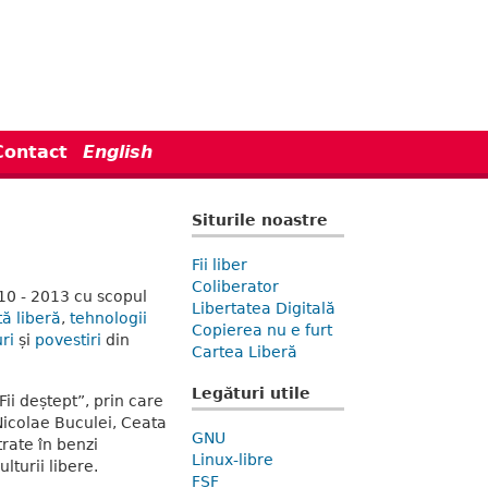
Contact
English
Siturile noastre
Fii liber
Coliberator
010 - 2013 cu scopul
Libertatea Digitală
tă liberă
,
tehnologii
Copierea nu e furt
ri
și
povestiri
din
Cartea Liberă
Legături utile
ii deștept”, prin care
icolae Buculei, Ceata
GNU
strate în benzi
Linux-libre
lturii libere.
FSF