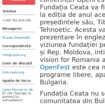
Fundația Ceata va f
Telefon
la ediția de anul ac
(+40) 761.810.100
președintele său, Ti
Tehnoetic. Acesta va
Mesagerie
prezentare în engle
#ceata (freenode)
viziunea fundației 
Corespondență
și Rep. Moldova, int
info@ceata.org
vision for Romania 
Liste de discuții
OpenFest
este cea m
liste.ceata.org
programe libere, apa
Bulgaria.
Spațiu de lucru
Calea Plevnei nr. 98
,
Fundația Ceata nu s
bl. 10C (Sponge, la
parterul lui
comunitatea din Bul
ActiveWatch)