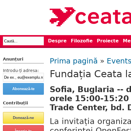
Despre
Filozofie
Proiecte
Me
Anunțuri
Prima pagină
»
Event
Introdu-ți adresa:
Fundația Ceata 
Sofia, Buglaria --
orele 15:00-15:20 
Contribuții
Trade Center, bd. 
La invitația organiza
conferinței OpenFest