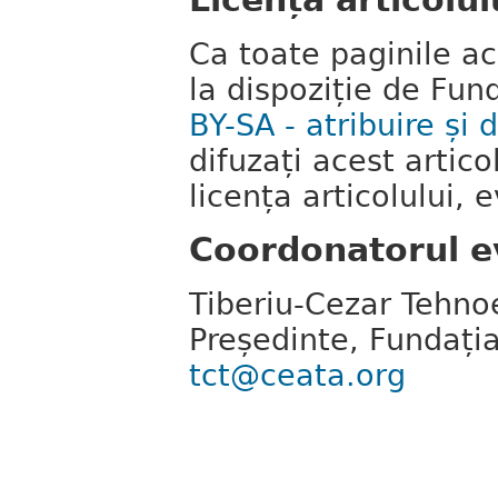
Ca toate paginile ace
la dispoziție de Fu
BY-SA - atribuire și d
difuzați acest artico
licența articolului, 
Coordonatorul e
Tiberiu-Cezar Tehno
Președinte, Fundați
tct@ceata.org